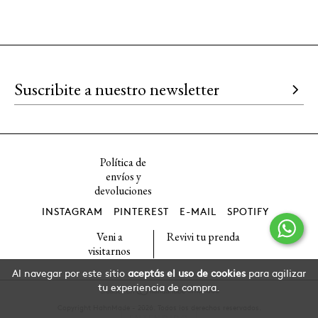
Política de
envíos y
devoluciones
INSTAGRAM
PINTEREST
E-MAIL
SPOTIFY
Veni a
Revivi tu prenda
visitarnos
Al navegar por este sitio
aceptás el uso de cookies
para agilizar
tu experiencia de compra.
x
manada
Copyright HahnMade - 2026. Todos los derechos reservados.